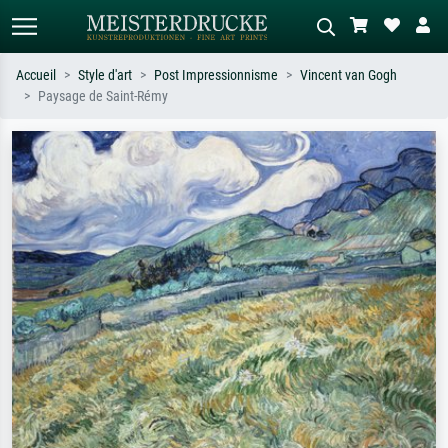
Accueil
Style d'art
Post Impressionnisme
Vincent van Gogh
Paysage de Saint-Rémy
Recherche standard
Recherche d'images IA
Recherchez par artiste, titre ou style –
Décrivez la scène – ex. prairie verte,
ex. Monet, Nuit étoilée,
abstrait avec beaucoup de rouge,
impressionnisme, vague de Hokusai,
tableau sombre, nu debout près d'un
nu.
arbre.