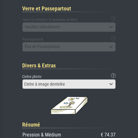
Verre et Passepartout
verre (y compris le panneau arrière)
Veuillez sélectionner
Passepartout
Pas de Passepartout
Divers & Extras
Cintre photo
Cintre à image dentelée
Résumé
Pression & Médium
€ 74.37