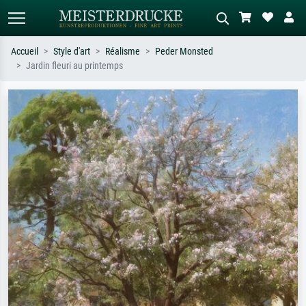
Accueil
Style d'art
Réalisme
Peder Monsted
Jardin fleuri au printemps
Recherche standard
Recherche d'images IA
Recherchez par artiste, titre ou style –
Décrivez la scène – ex. prairie verte,
ex. Monet, Nuit étoilée,
abstrait avec beaucoup de rouge,
impressionnisme, vague de Hokusai,
tableau sombre, nu debout près d'un
nu.
arbre.