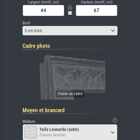
Largeur (motif, cm)
Hauteur (motif, cm)
Bord
0 cm bord
Cadre photo
Moyen et brancard
Médium
Toile Leonardo (satin)
(Canvas Venezia)