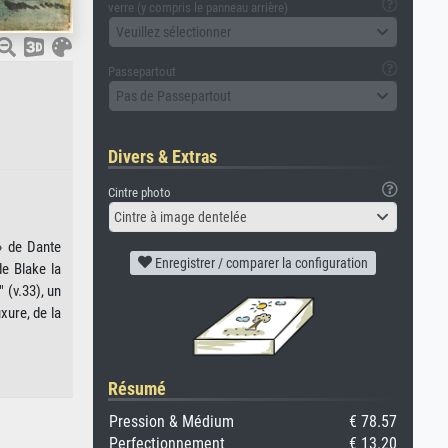
verre (y compris le panneau arrière)
Veuillez sélectionner
Passepartout
Pas de Passepartout
Divers & Extras
Cintre photo
Cintre à image dentelée
» de Dante
Enregistrer / comparer la configuration
de Blake la
 (v.33), un
xure, de la
Résumé
Pression & Médium
€ 78.57
Perfectionnement
€ 13.20