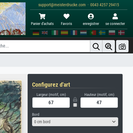
support@meisterdrucke.com · 0043 4257 29415
Panier d'achats
Favoris
enregistrer
se connecter
Configurez d'art
Largeur (motif, cm)
Hauteur (motif, cm)
Bord
0 cm bord