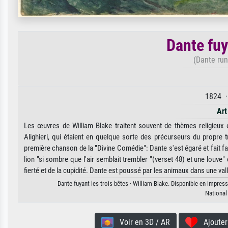
Dante fuy
(Dante run
1824 ·
Art
Les œuvres de William Blake traitent souvent de thèmes religieux
Alighieri, qui étaient en quelque sorte des précurseurs du propre tr
première chanson de la "Divine Comédie": Dante s'est égaré et fait fa
lion "si sombre que l'air semblait trembler "(verset 48) et une louve"
fierté et de la cupidité. Dante est poussé par les animaux dans une val
Dante fuyant les trois bêtes · William Blake. Disponible en impress
National
Voir en 3D / AR
Ajouter 