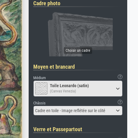
Cadre photo
Moyen et brancard
Médium
Toile Leonardo (satin)
(Canvas Venezia)
Châssis
Cadre en toile - Image reflétée sur le côté
Verre et Passepartout