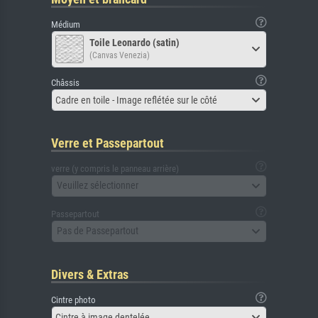
Médium
Toile Leonardo (satin)
(Canvas Venezia)
Châssis
Cadre en toile - Image reflétée sur le côté
Verre et Passepartout
verre (y compris le panneau arrière)
Veuillez sélectionner
Passepartout
Pas de Passepartout
Divers & Extras
Cintre photo
Cintre à image dentelée