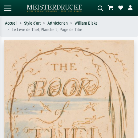
Accueil
Style d'art
Art victorien
William Blake
Le Livre de Thel, Planche 2, Page de Titre
Recherche standard
Recherche d'images IA
Recherchez par artiste, titre ou style –
Décrivez la scène – ex. prairie verte,
ex. Monet, Nuit étoilée,
abstrait avec beaucoup de rouge,
impressionnisme, vague de Hokusai,
tableau sombre, nu debout près d'un
nu.
arbre.