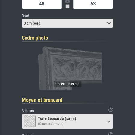
Bord
0 cm bord
Cadre photo
Moyen et brancard
Médium
Toile Leonardo (satin)
(Canvas Venezia)