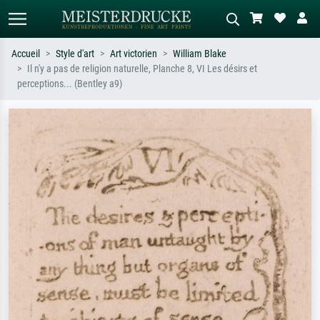
Accueil
Style d'art
Art victorien
William Blake
Il n'y a pas de religion naturelle, Planche 8, VI Les désirs et
Recherche standard
Recherche d'images IA
perceptions... (Bentley a9)
Recherchez par artiste, titre ou style –
Décrivez la scène – ex. prairie verte,
ex. Monet, Nuit étoilée,
abstrait avec beaucoup de rouge,
impressionnisme, vague de Hokusai,
tableau sombre, nu debout près d'un
nu.
arbre.