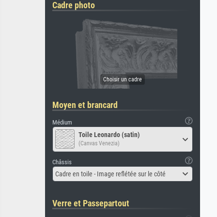
Cadre photo
Moyen et brancard
Médium
Toile Leonardo (satin)
(Canvas Venezia)
Châssis
Cadre en toile - Image reflétée sur le côté
Verre et Passepartout