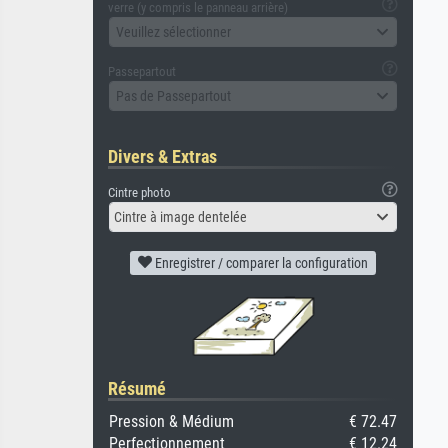
verre (y compris le panneau arrière)
Veuillez sélectionner
Passepartout
Pas de Passepartout
Divers & Extras
Cintre photo
Cintre à image dentelée
Enregistrer / comparer la configuration
Résumé
Pression & Médium
€ 72.47
Perfectionnement
€ 12.24