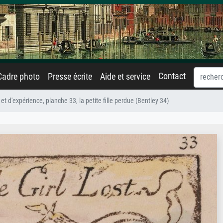
Contact
Cadre photo
Presse écrite
Aide et service
t d'expérience, planche 33, la petite fille perdue (Bentley 34)