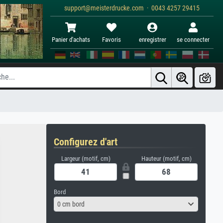
support@meisterdrucke.com · 0043 4257 29415
Panier d'achats
Favoris
enregistrer
se connecter
Configurez d'art
Largeur (motif, cm)
Hauteur (motif, cm)
Bord
0 cm bord