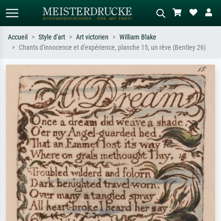
Accueil
Style d'art
Art victorien
William Blake
Chants d'innocence et d'expérience, planche 15, un rêve (Bentley 26)
Recherche standard
Recherche d'images IA
Recherchez par artiste, titre ou style –
Décrivez la scène – ex. prairie verte,
ex. Monet, Nuit étoilée,
abstrait avec beaucoup de rouge,
impressionnisme, vague de Hokusai,
tableau sombre, nu debout près d'un
nu.
arbre.