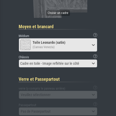
Moyen et brancard
Médium
Toile Leonardo (satin)
(Canvas Venezia)
Châssis
Cadre en toile - Image reflétée sur le côté
Verre et Passepartout
verre (y compris le panneau arrière)
Veuillez sélectionner
Passepartout
Pas de Passepartout