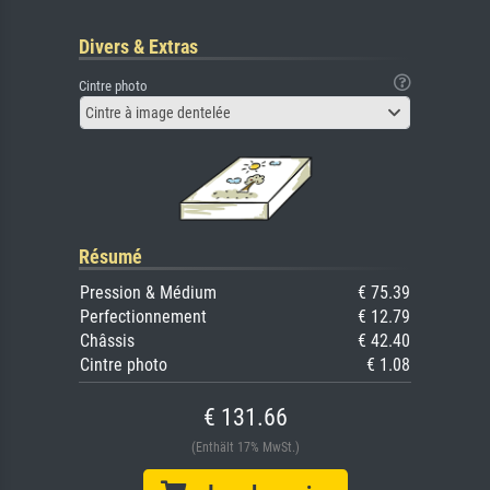
Divers & Extras
Cintre photo
Cintre à image dentelée
Résumé
Pression & Médium
€ 75.39
Perfectionnement
€ 12.79
Châssis
€ 42.40
Cintre photo
€ 1.08
€ 131.66
(Enthält 17% MwSt.)