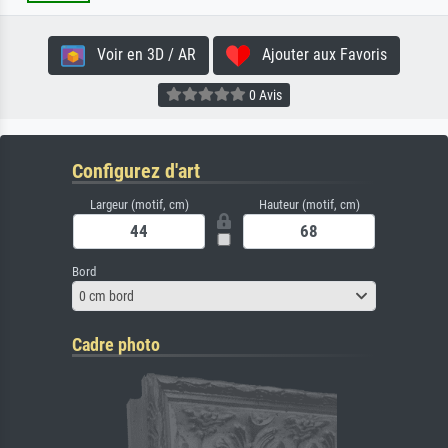
Voir en 3D / AR
Ajouter aux Favoris
0 Avis
Configurez d'art
Largeur (motif, cm)
Hauteur (motif, cm)
Bord
0 cm bord
Cadre photo