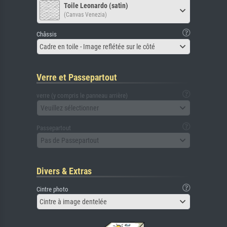
Toile Leonardo (satin)
(Canvas Venezia)
Châssis
Cadre en toile - Image reflétée sur le côté
Verre et Passepartout
verre (y compris le panneau arrière)
Veuillez sélectionner
Passepartout
Pas de Passepartout
Divers & Extras
Cintre photo
Cintre à image dentelée