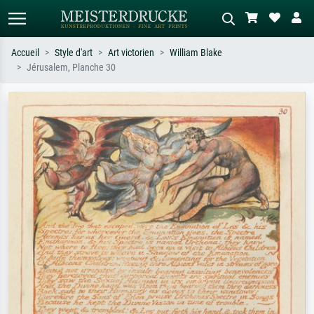
Accueil
Style d'art
Art victorien
William Blake
Jérusalem, Planche 30
Recherche standard
Recherche d'images IA
Recherchez par artiste, titre ou style –
Décrivez la scène – ex. prairie verte,
ex. Monet, Nuit étoilée,
abstrait avec beaucoup de rouge,
impressionnisme, vague de Hokusai,
tableau sombre, nu debout près d'un
nu.
arbre.