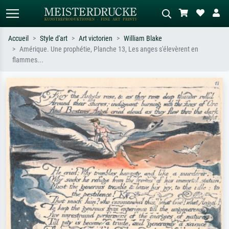
Accueil
Style d'art
Art victorien
William Blake
Amérique. Une prophétie, Planche 13, Les anges s'élevèrent en
Recherche standard
Recherche d'images IA
flammes...
Recherchez par artiste, titre ou style –
Décrivez la scène – ex. prairie verte,
ex. Monet, Nuit étoilée,
abstrait avec beaucoup de rouge,
impressionnisme, vague de Hokusai,
tableau sombre, nu debout près d'un
nu.
arbre.