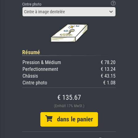
Cintre photo
Cintre à image dentelée
Résumé
Pression & Médium
€ 78.20
Perfectionnement
€ 13.24
Châssis
€ 43.15
Cintre photo
€ 1.08
€ 135.67
(Enthält 17% MwSt.)
dans le panier