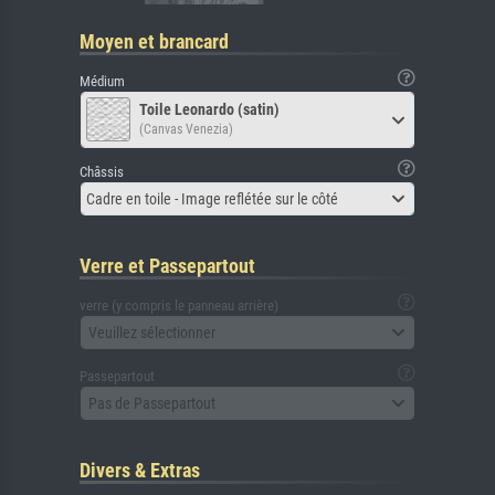
Moyen et brancard
Médium
Toile Leonardo (satin)
(Canvas Venezia)
Châssis
Cadre en toile - Image reflétée sur le côté
Verre et Passepartout
verre (y compris le panneau arrière)
Veuillez sélectionner
Passepartout
Pas de Passepartout
Divers & Extras