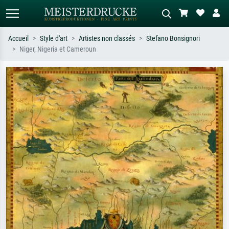
Accueil
Style d'art
Artistes non classés
Stefano Bonsignori
Niger, Nigeria et Cameroun
Recherche standard
Recherche d'images IA
Recherchez par artiste, titre ou style –
Décrivez la scène – ex. prairie verte,
ex. Monet, Nuit étoilée,
abstrait avec beaucoup de rouge,
impressionnisme, vague de Hokusai,
tableau sombre, nu debout près d'un
nu.
arbre.