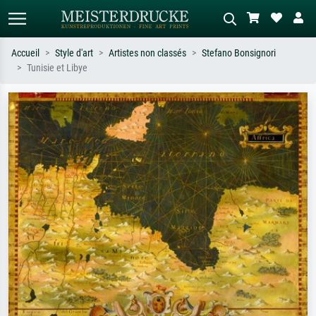
Accueil
Style d'art
Artistes non classés
Stefano Bonsignori
Tunisie et Libye
Recherche standard
Recherche d'images IA
Recherchez par artiste, titre ou style –
Décrivez la scène – ex. prairie verte,
ex. Monet, Nuit étoilée,
abstrait avec beaucoup de rouge,
impressionnisme, vague de Hokusai,
tableau sombre, nu debout près d'un
nu.
arbre.