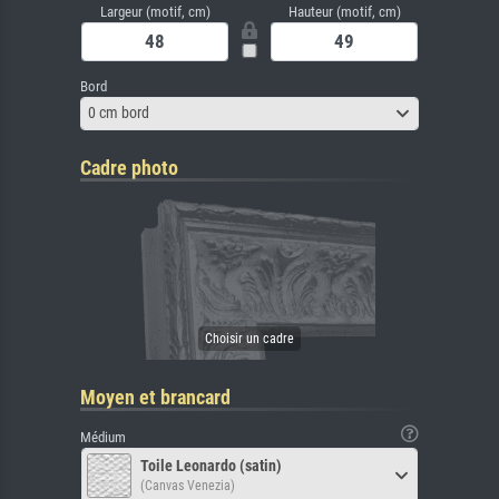
Largeur (motif, cm)
Hauteur (motif, cm)
Bord
0 cm bord
Cadre photo
Moyen et brancard
Médium
Toile Leonardo (satin)
(Canvas Venezia)