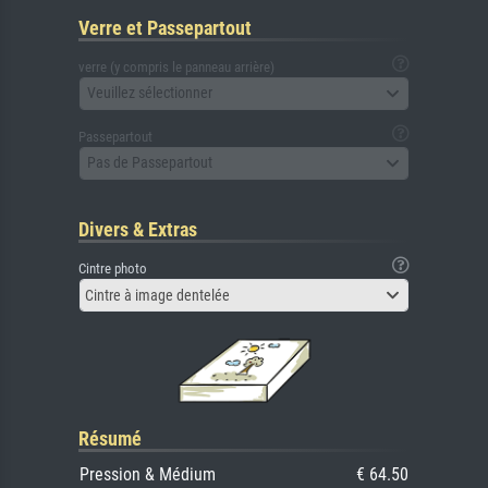
Verre et Passepartout
verre (y compris le panneau arrière)
Veuillez sélectionner
Passepartout
Pas de Passepartout
Divers & Extras
Cintre photo
Cintre à image dentelée
Résumé
Pression & Médium
€ 64.50