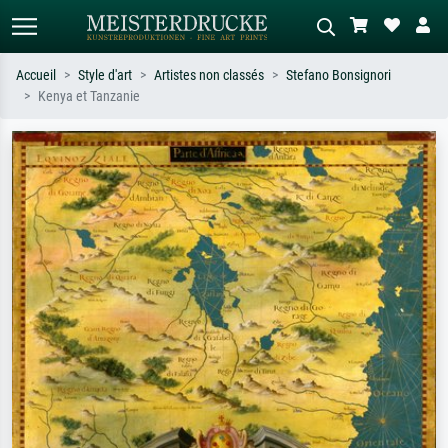
Accueil
Style d'art
Artistes non classés
Stefano Bonsignori
Kenya et Tanzanie
Recherche standard
Recherche d'images IA
Recherchez par artiste, titre ou style –
Décrivez la scène – ex. prairie verte,
ex. Monet, Nuit étoilée,
abstrait avec beaucoup de rouge,
impressionnisme, vague de Hokusai,
tableau sombre, nu debout près d'un
nu.
arbre.