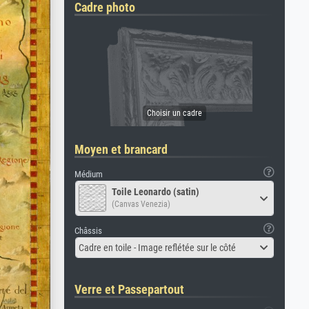
Cadre photo
Moyen et brancard
Médium
Toile Leonardo (satin)
(Canvas Venezia)
Châssis
Cadre en toile - Image reflétée sur le côté
Verre et Passepartout