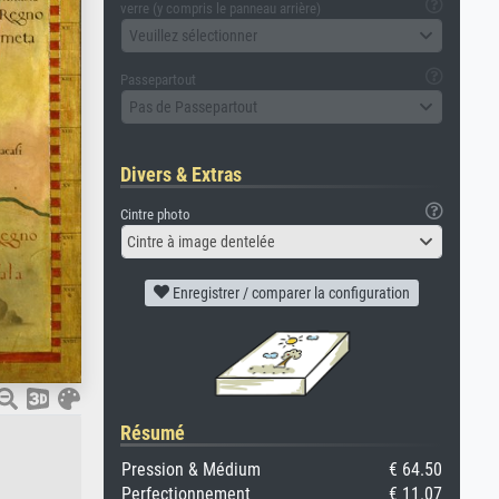
verre (y compris le panneau arrière)
Veuillez sélectionner
Passepartout
Pas de Passepartout
Divers & Extras
Cintre photo
Cintre à image dentelée
Enregistrer / comparer la configuration
Résumé
Pression & Médium
€ 64.50
Perfectionnement
€ 11.07