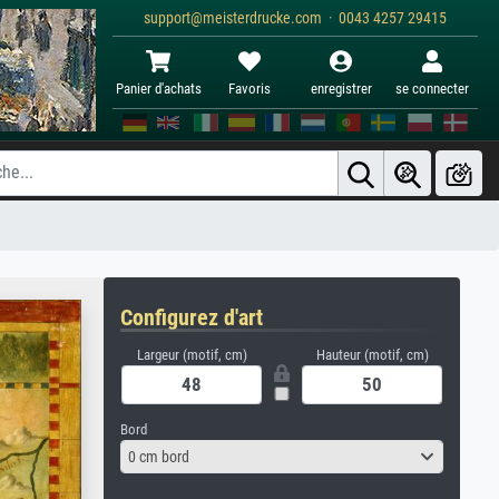
support@meisterdrucke.com · 0043 4257 29415
Panier d'achats
Favoris
enregistrer
se connecter
Configurez d'art
Largeur (motif, cm)
Hauteur (motif, cm)
Bord
0 cm bord