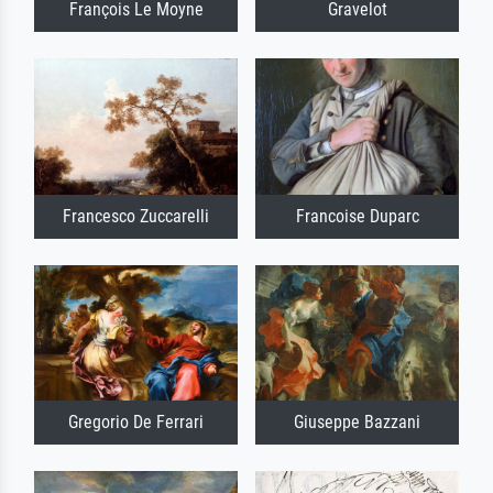
François Le Moyne
Gravelot
Francesco Zuccarelli
Francoise Duparc
Gregorio De Ferrari
Giuseppe Bazzani