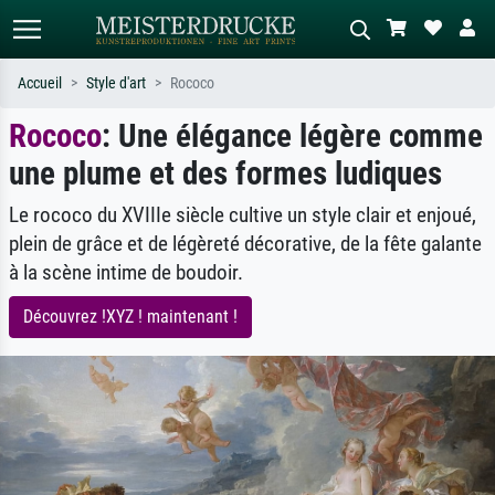
Accueil
Style d'art
Rococo
Rococo
: Une élégance légère comme
Recherche standard
Recherche d'images IA
une plume et des formes ludiques
Recherchez par artiste, titre ou style –
Décrivez la scène – ex. prairie verte,
ex. Monet, Nuit étoilée,
abstrait avec beaucoup de rouge,
impressionnisme, vague de Hokusai,
tableau sombre, nu debout près d'un
Le rococo du XVIIIe siècle cultive un style clair et enjoué,
nu.
arbre.
plein de grâce et de légèreté décorative, de la fête galante
à la scène intime de boudoir.
Découvrez !XYZ ! maintenant !