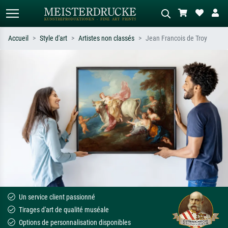
Accueil
Style d'art
Artistes non classés
Jean Francois de Troy
Recherche standard
Recherche d'images IA
Recherchez par artiste, titre ou style –
Décrivez la scène – ex. prairie verte,
ex. Monet, Nuit étoilée,
abstrait avec beaucoup de rouge,
impressionnisme, vague de Hokusai,
tableau sombre, nu debout près d'un
nu.
arbre.
Un service client passionné
Tirages d'art de qualité muséale
Options de personnalisation disponibles