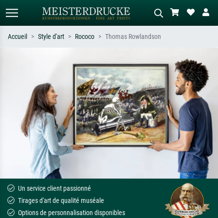
Accueil
Style d'art
Rococo
Thomas Rowlandson
Recherche standard
Recherche d'images IA
Recherchez par artiste, titre ou style –
Décrivez la scène – ex. prairie verte,
ex. Monet, Nuit étoilée,
abstrait avec beaucoup de rouge,
impressionnisme, vague de Hokusai,
tableau sombre, nu debout près d'un
nu.
arbre.
Un service client passionné
Tirages d'art de qualité muséale
Options de personnalisation disponibles