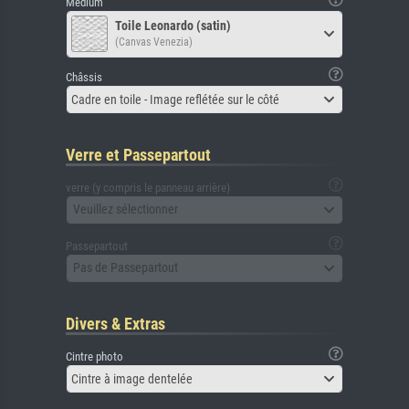
Médium
Toile Leonardo (satin)
(Canvas Venezia)
Châssis
Cadre en toile - Image reflétée sur le côté
Verre et Passepartout
verre (y compris le panneau arrière)
Veuillez sélectionner
Passepartout
Pas de Passepartout
Divers & Extras
Cintre photo
Cintre à image dentelée