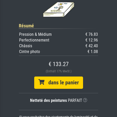
Résumé
Pression & Médium
€ 76.83
Perfectionnement
€ 12.96
Châssis
€ 42.40
Cintre photo
€ 1.08
€ 133.27
(Enthält 17% MwSt.)
dans le panier
Netteté des peintures
PARFAIT