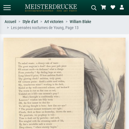
Accueil
Style d'art
Art victorien
William Blake
Les pensées nocturnes de Young, Page 13
Recherche standard
Recherche d'images IA
Recherchez par artiste, titre ou style –
Décrivez la scène – ex. prairie verte,
ex. Monet, Nuit étoilée,
abstrait avec beaucoup de rouge,
impressionnisme, vague de Hokusai,
tableau sombre, nu debout près d'un
nu.
arbre.