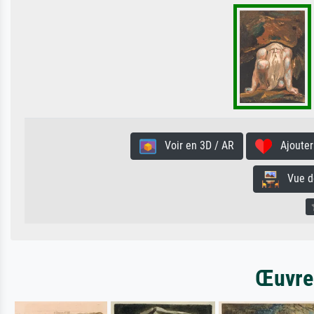
Voir en 3D / AR
Ajouter 
Vue de 
Œuvres