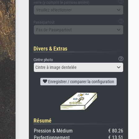
verre (y compris le panneau arrière)
Veuillez sélectionner
Passepartout
Pas de Passepartout
Divers & Extras
Cintre photo
Cintre à image dentelée
Enregistrer / comparer la configuration
Résumé
Pression & Médium
€ 80.26
Perfectionnement
€ 13.51