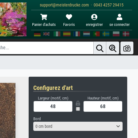
support@meisterdrucke.com · 0043 4257 29415
Panier d'achats
Favoris
enregistrer
se connecter
Configurez d'art
Largeur (motif, cm)
Hauteur (motif, cm)
Bord
0 cm bord