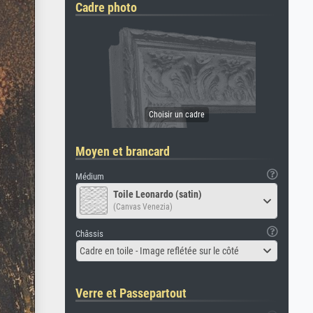
Cadre photo
Moyen et brancard
Médium
Toile Leonardo (satin)
(Canvas Venezia)
Châssis
Cadre en toile - Image reflétée sur le côté
Verre et Passepartout