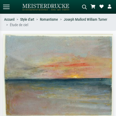
Accueil
Style d'art
Romantisme
Joseph Mallord William Turner
Étude de ciel
Recherche standard
Recherche d'images IA
Recherchez par artiste, titre ou style –
Décrivez la scène – ex. prairie verte,
ex. Monet, Nuit étoilée,
abstrait avec beaucoup de rouge,
impressionnisme, vague de Hokusai,
tableau sombre, nu debout près d'un
nu.
arbre.