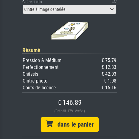
Cintre photo
Cintre à image dentelée
Résumé
Pression & Médium
€ 75.79
Perfectionnement
€ 12.83
Châssis
€ 42.03
Cintre photo
€ 1.08
Coûts de licence
€ 15.16
€ 146.89
(Enthält 17% MwSt.)
dans le panier