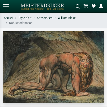
Accueil
Style d'art
Art victorien
William Blake
Nabuchodonosor
Recherche standard
Recherche d'images IA
Recherchez par artiste, titre ou style –
Décrivez la scène – ex. prairie verte,
ex. Monet, Nuit étoilée,
abstrait avec beaucoup de rouge,
impressionnisme, vague de Hokusai,
tableau sombre, nu debout près d'un
nu.
arbre.