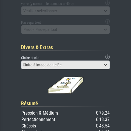
verre (y compris le panneau arrière)
Veuillez sélectionner
Passepartout
Pas de Passepartout
Divers & Extras
Cintre photo
Cintre à image dentelée
Résumé
Pression & Médium
€ 79.24
Perfectionnement
€ 13.37
Châssis
€ 43.54