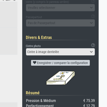
verre (y compris le panneau arrière)
Veuillez sélectionner
Passepartout
Pas de Passepartout
Divers & Extras
Cintre photo
Cintre à image dentelée
Enregistrer / comparer la configuration
Résumé
Pression & Médium
€ 75.39
Perfectionnement
€ 12.79