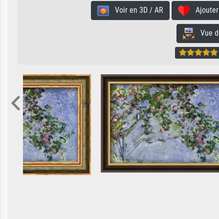
Voir en 3D / AR
Ajouter 
Vue de 