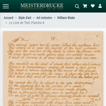
Accueil
Style d'art
Art victorien
William Blake
Le Livre de Thel, Planche 8
Recherche standard
Recherche d'images IA
Recherchez par artiste, titre ou style –
Décrivez la scène – ex. prairie verte,
ex. Monet, Nuit étoilée,
abstrait avec beaucoup de rouge,
impressionnisme, vague de Hokusai,
tableau sombre, nu debout près d'un
nu.
arbre.