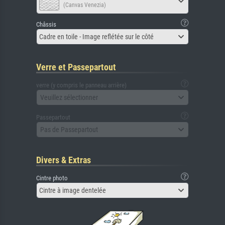
(Canvas Venezia)
Châssis
Cadre en toile - Image reflétée sur le côté
Verre et Passepartout
verre (y compris le panneau arrière)
Veuillez sélectionner
Passepartout
Pas de Passepartout
Divers & Extras
Cintre photo
Cintre à image dentelée