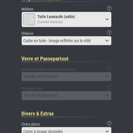
Médium
Toile Leonardo (satin)
(Canvas Venezia)
Châssis
Cadre en toile - Image reflétée sur le côté
Verre et Passepartout
verre (y compris le panneau arrière)
Veuillez sélectionner
Passepartout
Pas de Passepartout
Divers & Extras
Cintre photo
Cintre à image dentelée