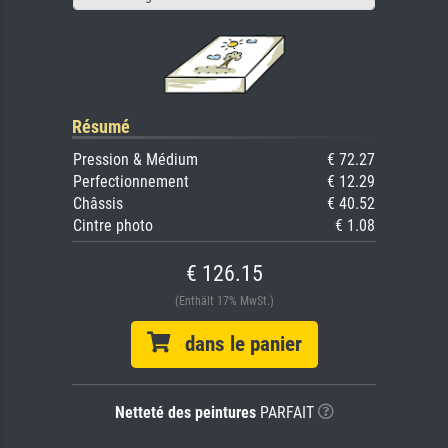
Résumé
Pression & Médium
€ 72.27
Perfectionnement
€ 12.29
Châssis
€ 40.52
Cintre photo
€ 1.08
€ 126.15
(Enthält 17% MwSt.)
dans le panier
Netteté des peintures
PARFAIT