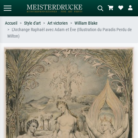
Accueil
Style d'art
Art victorien
William Blake
L'Archange Raphaël avec Adam et Ève (Illustration du Paradis Perdu de
Recherche standard
Recherche d'images IA
Milton)
Recherchez par artiste, titre ou style –
Décrivez la scène – ex. prairie verte,
ex. Monet, Nuit étoilée,
abstrait avec beaucoup de rouge,
impressionnisme, vague de Hokusai,
tableau sombre, nu debout près d'un
nu.
arbre.