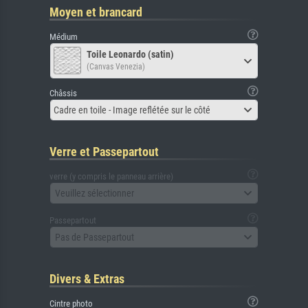
Moyen et brancard
Médium
Toile Leonardo (satin)
(Canvas Venezia)
Châssis
Cadre en toile - Image reflétée sur le côté
Verre et Passepartout
verre (y compris le panneau arrière)
Veuillez sélectionner
Passepartout
Pas de Passepartout
Divers & Extras
Cintre photo