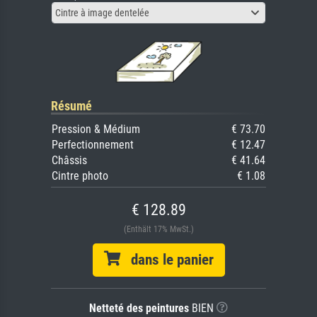
Cintre à image dentelée
Résumé
Pression & Médium
€ 73.70
Perfectionnement
€ 12.47
Châssis
€ 41.64
Cintre photo
€ 1.08
€ 128.89
(Enthält 17% MwSt.)
dans le panier
Netteté des peintures
BIEN