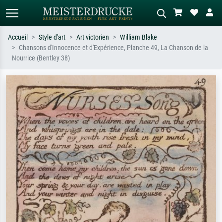
Accueil
Style d'art
Art victorien
William Blake
Chansons d'Innocence et d'Expérience, Planche 49, La Chanson de la
Recherche standard
Recherche d'images IA
Nourrice (Bentley 38)
Recherchez par artiste, titre ou style –
Décrivez la scène – ex. prairie verte,
ex. Monet, Nuit étoilée,
abstrait avec beaucoup de rouge,
impressionnisme, vague de Hokusai,
tableau sombre, nu debout près d'un
nu.
arbre.