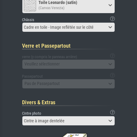
Toile Leonardo (satin)
(Canvas Venezia)
Châssis
Cadre en toile - Image reflétée sur le côté
Verre et Passepartout
verre (y compris le panneau arrière)
Veuillez sélectionner
Passepartout
Pas de Passepartout
Divers & Extras
Cintre photo
Cintre à image dentelée