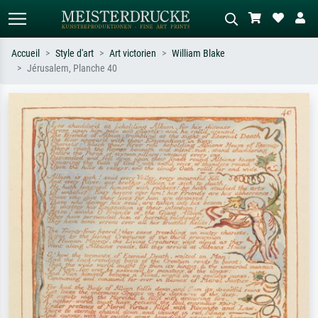
Accueil
Style d'art
Art victorien
William Blake
Jérusalem, Planche 40
Recherche standard
Recherche d'images IA
Recherchez par artiste, titre ou style –
Décrivez la scène – ex. prairie verte,
ex. Monet, Nuit étoilée,
abstrait avec beaucoup de rouge,
impressionnisme, vague de Hokusai,
tableau sombre, nu debout près d'un
nu.
arbre.