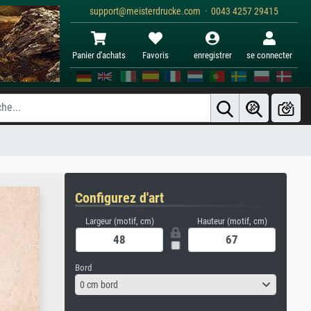
support@meisterdrucke.com · 0043 4257 29415
Panier d'achats
Favoris
enregistrer
se connecter
Configurez d'art
Largeur (motif, cm)
Hauteur (motif, cm)
Bord
0 cm bord