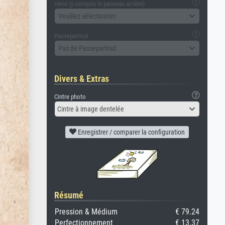
verre (y compris le panneau arrière)
Veuillez sélectionner
Passepartout
Pas de Passepartout
Divers & Extras
Cintre photo
Cintre à image dentelée
Enregistrer / comparer la configuration
Résumé
Pression & Médium
€ 79.24
Perfectionnement
€ 13.37