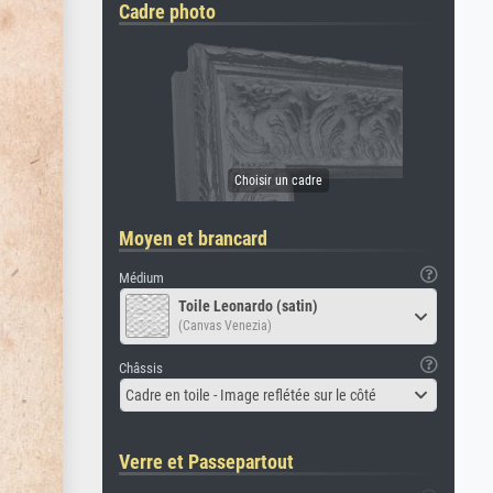
Cadre photo
Moyen et brancard
Médium
Toile Leonardo (satin)
(Canvas Venezia)
Châssis
Cadre en toile - Image reflétée sur le côté
Verre et Passepartout