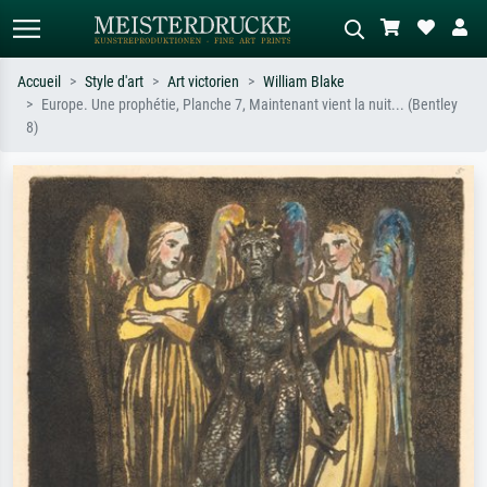
Accueil
Style d'art
Art victorien
William Blake
Europe. Une prophétie, Planche 7, Maintenant vient la nuit... (Bentley
Recherche standard
Recherche d'images IA
8)
Recherchez par artiste, titre ou style –
Décrivez la scène – ex. prairie verte,
ex. Monet, Nuit étoilée,
abstrait avec beaucoup de rouge,
impressionnisme, vague de Hokusai,
tableau sombre, nu debout près d'un
nu.
arbre.