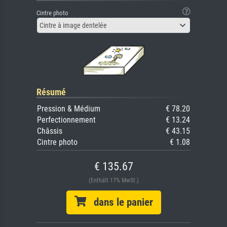
Cintre photo
Cintre à image dentelée
Résumé
Pression & Médium
€ 78.20
Perfectionnement
€ 13.24
Châssis
€ 43.15
Cintre photo
€ 1.08
€ 135.67
(Enthält 17% MwSt.)
dans le panier