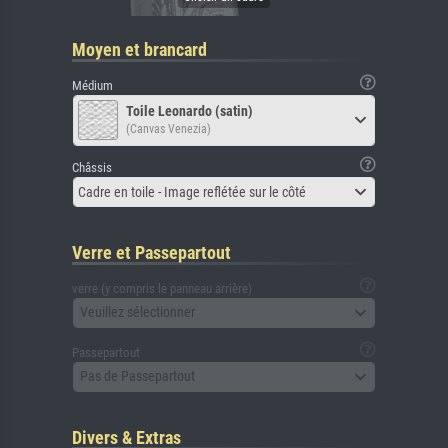
Moyen et brancard
Médium
Toile Leonardo (satin)
(Canvas Venezia)
Châssis
Cadre en toile - Image reflétée sur le côté
Verre et Passepartout
verre (y compris le panneau arrière)
Veuillez sélectionner
Passepartout
Pas de Passepartout
Divers & Extras