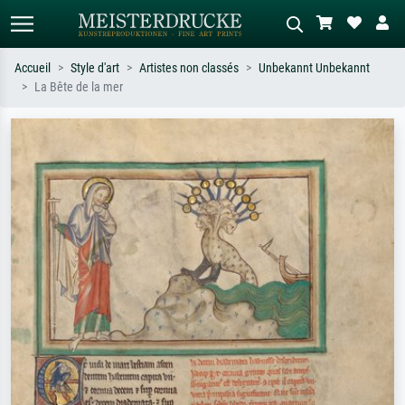
Accueil
Style d'art
Artistes non classés
Unbekannt Unbekannt
La Bête de la mer
Recherche standard
Recherche d'images IA
Recherchez par artiste, titre ou style –
Décrivez la scène – ex. prairie verte,
ex. Monet, Nuit étoilée,
abstrait avec beaucoup de rouge,
impressionnisme, vague de Hokusai,
tableau sombre, nu debout près d'un
nu.
arbre.