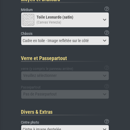
Médium
Toile Leonardo (satin)
(Canvas Venezia)
Châssis
Cadre en toile - Image reflétée sur le côté
Verre et Passepartout
verre (y compris le panneau arrière)
Veuillez sélectionner
Passepartout
Pas de Passepartout
Divers & Extras
Cintre photo
Cintre à image dentelée