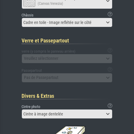
(Canvas Venezia)
Châssis
Cadre en toile - Image reflétée sur le côté
Verre et Passepartout
verre (y compris le panneau arrière)
Veuillez sélectionner
Passepartout
Pas de Passepartout
Divers & Extras
Cintre photo
Cintre à image dentelée