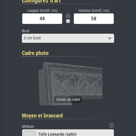
Configurez d'art
Largeur (motif, cm)
Hauteur (motif, cm)
Bord
0 cm bord
Cadre photo
Moyen et brancard
Médium
Toile Leonardo (satin)