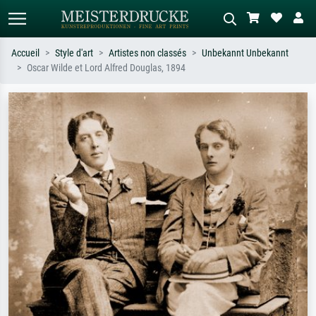
Accueil
Style d'art
Artistes non classés
Unbekannt Unbekannt
Oscar Wilde et Lord Alfred Douglas, 1894
Recherche standard
Recherche d'images IA
Recherchez par artiste, titre ou style –
Décrivez la scène – ex. prairie verte,
ex. Monet, Nuit étoilée,
abstrait avec beaucoup de rouge,
impressionnisme, vague de Hokusai,
tableau sombre, nu debout près d'un
nu.
arbre.