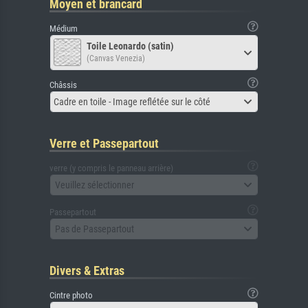
Moyen et brancard
Médium
Toile Leonardo (satin)
(Canvas Venezia)
Châssis
Cadre en toile - Image reflétée sur le côté
Verre et Passepartout
verre (y compris le panneau arrière)
Veuillez sélectionner
Passepartout
Pas de Passepartout
Divers & Extras
Cintre photo