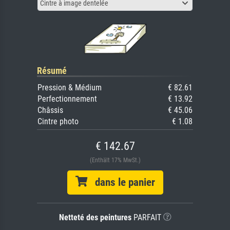
Cintre à image dentelée
Résumé
Pression & Médium
€ 82.61
Perfectionnement
€ 13.92
Châssis
€ 45.06
Cintre photo
€ 1.08
€ 142.67
(Enthält 17% MwSt.)
dans le panier
Netteté des peintures
PARFAIT