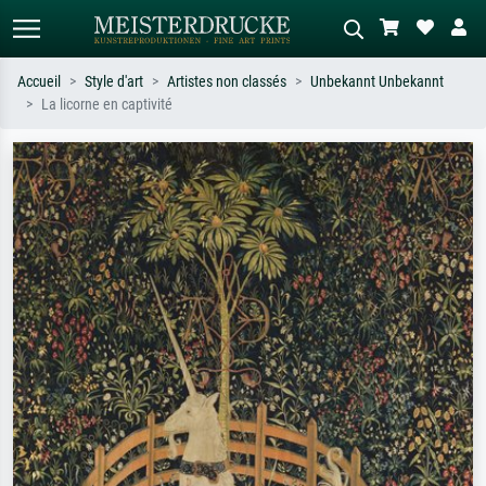
Accueil
Style d'art
Artistes non classés
Unbekannt Unbekannt
La licorne en captivité
Recherche standard
Recherche d'images IA
Recherchez par artiste, titre ou style –
Décrivez la scène – ex. prairie verte,
ex. Monet, Nuit étoilée,
abstrait avec beaucoup de rouge,
impressionnisme, vague de Hokusai,
tableau sombre, nu debout près d'un
nu.
arbre.