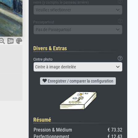
verre (y compris le panneau arrière)
Veuillez sélectionner
Passepartout
Pas de Passepartout
Divers & Extras
Cintre photo
Cintre à image dentelée
Enregistrer / comparer la configuration
Résumé
Pression & Médium
€ 73.32
Perfectionnement
€ 12.43