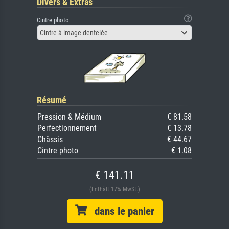
Divers & Extras
Cintre photo
Cintre à image dentelée
Résumé
Pression & Médium
€ 81.58
Perfectionnement
€ 13.78
Châssis
€ 44.67
Cintre photo
€ 1.08
€ 141.11
(Enthält 17% MwSt.)
dans le panier