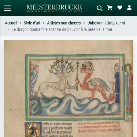
Accueil
Style d'art
Artistes non classés
Unbekannt Unbekannt
Le dragon donnant le sceptre de pouvoir à la bête de la mer
Recherche standard
Recherche d'images IA
Recherchez par artiste, titre ou style –
Décrivez la scène – ex. prairie verte,
ex. Monet, Nuit étoilée,
abstrait avec beaucoup de rouge,
impressionnisme, vague de Hokusai,
tableau sombre, nu debout près d'un
nu.
arbre.