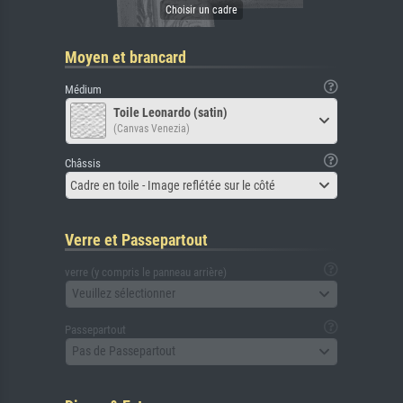
Moyen et brancard
Médium
Toile Leonardo (satin)
(Canvas Venezia)
Châssis
Cadre en toile - Image reflétée sur le côté
Verre et Passepartout
verre (y compris le panneau arrière)
Veuillez sélectionner
Passepartout
Pas de Passepartout