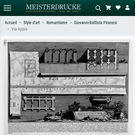
Accueil
Style d'art
Romantisme
Giovanni-Battista Piranesi
Via Appia
Recherche standard
Recherche d'images IA
Recherchez par artiste, titre ou style –
Décrivez la scène – ex. prairie verte,
ex. Monet, Nuit étoilée,
abstrait avec beaucoup de rouge,
impressionnisme, vague de Hokusai,
tableau sombre, nu debout près d'un
nu.
arbre.