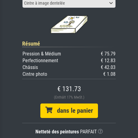
Cintre à image dentelée
Résumé
Pression & Médium
€ 75.79
Perfectionnement
€ 12.83
Châssis
€ 42.03
Cintre photo
€ 1.08
€ 131.73
(Enthält 17% MwSt.)
dans le panier
Netteté des peintures
PARFAIT