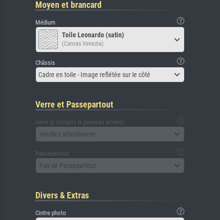
Moyen et brancard
Médium
Toile Leonardo (satin)
(Canvas Venezia)
Châssis
Cadre en toile - Image reflétée sur le côté
Verre et Passepartout
verre (y compris le panneau arrière)
Veuillez sélectionner
Passepartout
Pas de Passepartout
Divers & Extras
Cintre photo