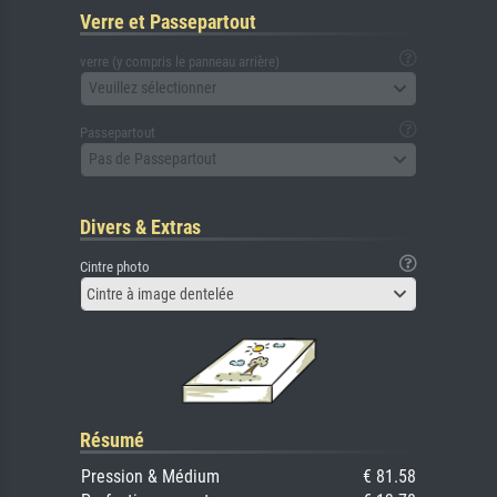
Verre et Passepartout
verre (y compris le panneau arrière)
Veuillez sélectionner
Passepartout
Pas de Passepartout
Divers & Extras
Cintre photo
Cintre à image dentelée
Résumé
Pression & Médium
€ 81.58