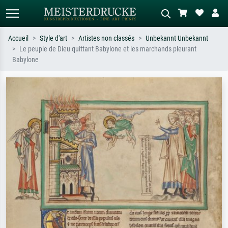
Accueil
Style d'art
Artistes non classés
Unbekannt Unbekannt
Le peuple de Dieu quittant Babylone et les marchands pleurant
Recherche standard
Recherche d'images IA
Babylone
Recherchez par artiste, titre ou style –
Décrivez la scène – ex. prairie verte,
ex. Monet, Nuit étoilée,
abstrait avec beaucoup de rouge,
impressionnisme, vague de Hokusai,
tableau sombre, nu debout près d'un
nu.
arbre.