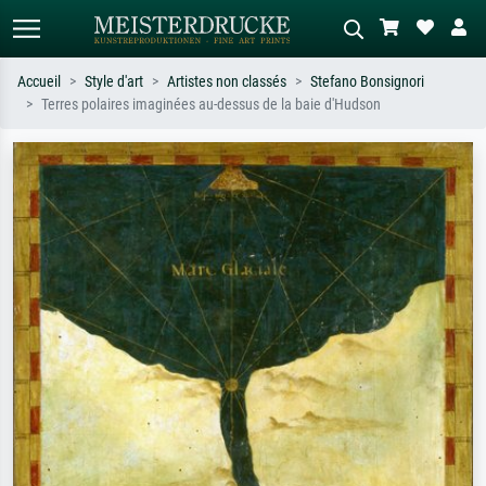
Accueil
Style d'art
Artistes non classés
Stefano Bonsignori
Terres polaires imaginées au-dessus de la baie d'Hudson
Recherche standard
Recherche d'images IA
Recherchez par artiste, titre ou style –
Décrivez la scène – ex. prairie verte,
ex. Monet, Nuit étoilée,
abstrait avec beaucoup de rouge,
impressionnisme, vague de Hokusai,
tableau sombre, nu debout près d'un
nu.
arbre.