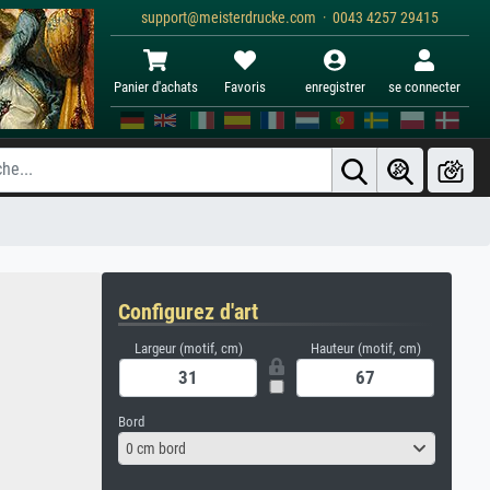
support@meisterdrucke.com · 0043 4257 29415
Panier d'achats
Favoris
enregistrer
se connecter
Configurez d'art
Largeur (motif, cm)
Hauteur (motif, cm)
Bord
0 cm bord