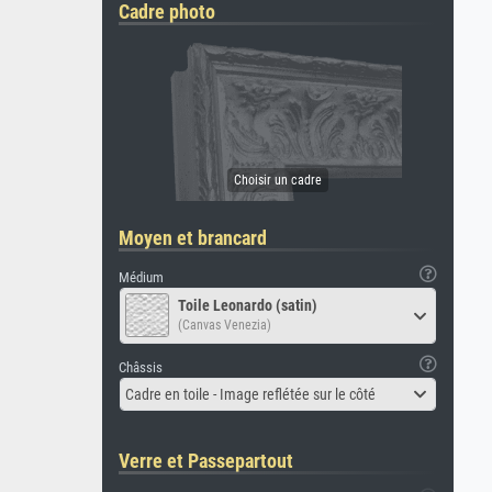
Cadre photo
Moyen et brancard
Médium
Toile Leonardo (satin)
(Canvas Venezia)
Châssis
Cadre en toile - Image reflétée sur le côté
Verre et Passepartout