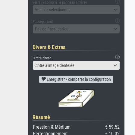
verre (y compris le panneau arrière)
Veuillez sélectionner
Passepartout
Pas de Passepartout
Divers & Extras
Cintre photo
Cintre à image dentelée
Enregistrer / comparer la configuration
Résumé
Pression & Médium
€ 59.52
Perfectionnement
€ 10.32