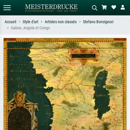
Accueil
Style d'art
Artistes non classés
Stefano Bonsignori
Gabon, Angola et Congo
Recherche standard
Recherche d'images IA
Recherchez par artiste, titre ou style –
Décrivez la scène – ex. prairie verte,
ex. Monet, Nuit étoilée,
abstrait avec beaucoup de rouge,
impressionnisme, vague de Hokusai,
tableau sombre, nu debout près d'un
nu.
arbre.