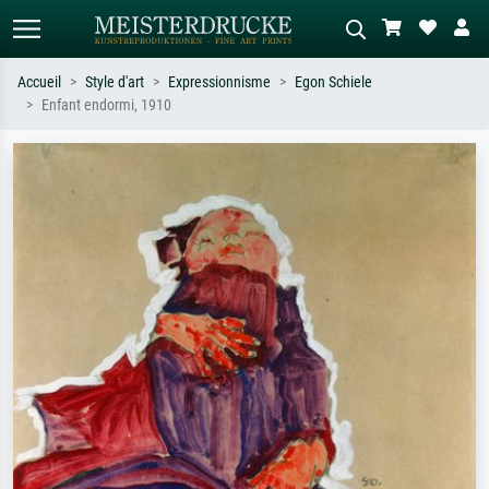
Accueil
Style d'art
Expressionnisme
Egon Schiele
Enfant endormi, 1910
Recherche standard
Recherche d'images IA
Recherchez par artiste, titre ou style –
Décrivez la scène – ex. prairie verte,
ex. Monet, Nuit étoilée,
abstrait avec beaucoup de rouge,
impressionnisme, vague de Hokusai,
tableau sombre, nu debout près d'un
nu.
arbre.