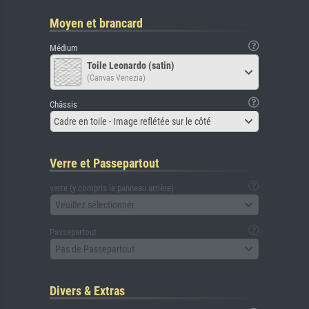
Moyen et brancard
Médium
Toile Leonardo (satin)
(Canvas Venezia)
Châssis
Cadre en toile - Image reflétée sur le côté
Verre et Passepartout
verre (y compris le panneau arrière)
Veuillez sélectionner
Passepartout
Pas de Passepartout
Divers & Extras