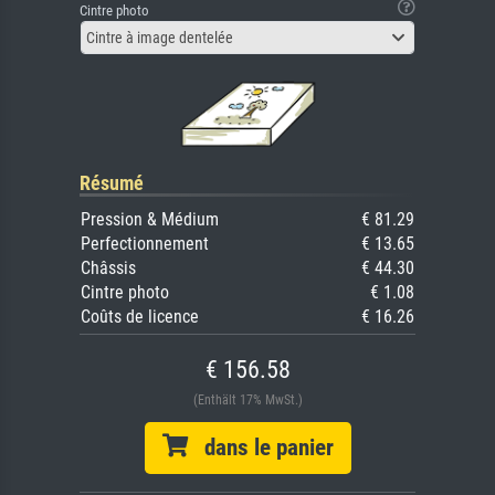
Cintre photo
Cintre à image dentelée
Résumé
Pression & Médium
€ 81.29
Perfectionnement
€ 13.65
Châssis
€ 44.30
Cintre photo
€ 1.08
Coûts de licence
€ 16.26
€ 156.58
(Enthält 17% MwSt.)
dans le panier