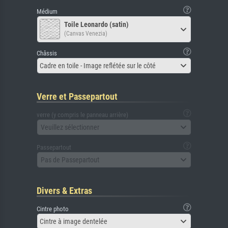
Médium
Toile Leonardo (satin)
(Canvas Venezia)
Châssis
Cadre en toile - Image reflétée sur le côté
Verre et Passepartout
verre (y compris le panneau arrière)
Veuillez sélectionner
Passepartout
Pas de Passepartout
Divers & Extras
Cintre photo
Cintre à image dentelée