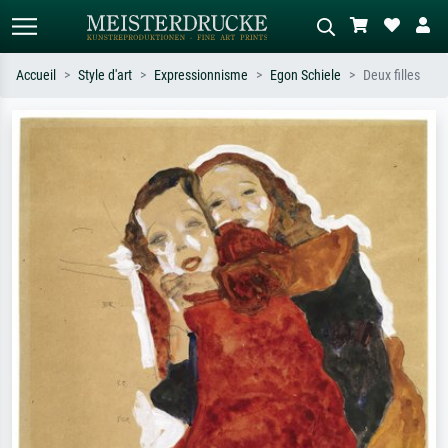
Accueil
Style d'art
Expressionnisme
Egon Schiele
Deux filles
Recherche standard
Recherche d'images IA
Recherchez par artiste, titre ou style –
Décrivez la scène – ex. prairie verte,
ex. Monet, Nuit étoilée,
abstrait avec beaucoup de rouge,
impressionnisme, vague de Hokusai,
tableau sombre, nu debout près d'un
nu.
arbre.