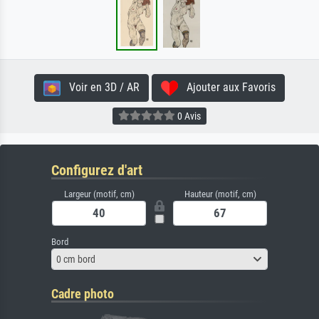
Voir en 3D / AR
Ajouter aux Favoris
0 Avis
Configurez d'art
Largeur (motif, cm)
Hauteur (motif, cm)
Bord
0 cm bord
Cadre photo