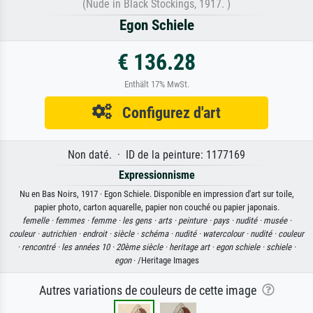
(Nude in Black Stockings, 1917. )
Egon Schiele
€ 136.28
Enthält 17% MwSt.
Configurez d'art
Non daté. · ID de la peinture: 1177169
Expressionnisme
Nu en Bas Noirs, 1917 · Egon Schiele. Disponible en impression d'art sur toile,
papier photo, carton aquarelle, papier non couché ou papier japonais.
femelle ·
femmes ·
femme ·
les gens ·
arts ·
peinture ·
pays ·
nudité ·
musée ·
couleur ·
autrichien ·
endroit ·
siècle ·
schéma ·
nudité ·
watercolour ·
nudité ·
couleur
·
rencontré ·
les années 10 ·
20ème siècle ·
heritage art ·
egon schiele ·
schiele ·
egon
· /Heritage Images
Autres variations de couleurs de cette image