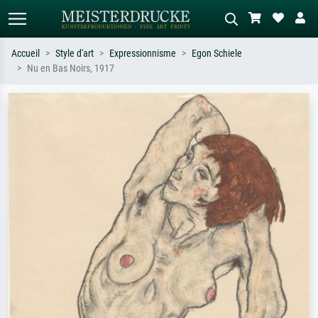
Accueil
Style d'art
Expressionnisme
Egon Schiele
Nu en Bas Noirs, 1917
Recherche standard
Recherche d'images IA
Recherchez par artiste, titre ou style –
Décrivez la scène – ex. prairie verte,
ex. Monet, Nuit étoilée,
abstrait avec beaucoup de rouge,
impressionnisme, vague de Hokusai,
tableau sombre, nu debout près d'un
nu.
arbre.