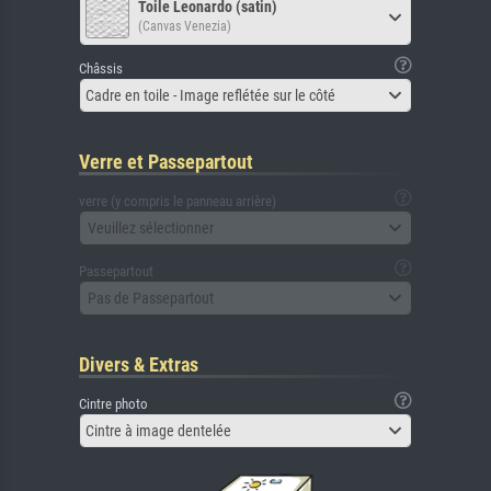
Toile Leonardo (satin)
(Canvas Venezia)
Châssis
Cadre en toile - Image reflétée sur le côté
Verre et Passepartout
verre (y compris le panneau arrière)
Veuillez sélectionner
Passepartout
Pas de Passepartout
Divers & Extras
Cintre photo
Cintre à image dentelée