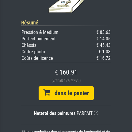
Résumé
Pression & Médium
€ 83.63
Perfectionnement
€ 14.05
Châssis
€ 45.43
Cintre photo
€ 1.08
Coûts de licence
€ 16.72
€ 160.91
(Enthält 17% MwSt.)
dans le panier
Netteté des peintures
PARFAIT