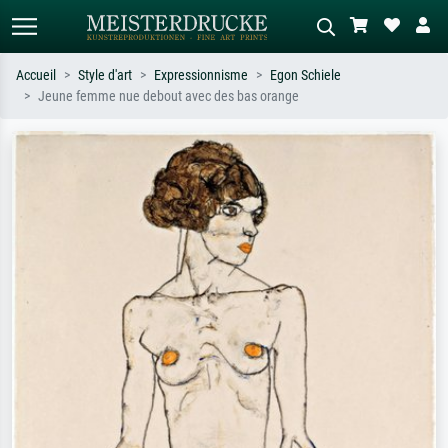
Accueil
Style d'art
Expressionnisme
Egon Schiele
Jeune femme nue debout avec des bas orange
Recherche standard
Recherche d'images IA
Recherchez par artiste, titre ou style –
Décrivez la scène – ex. prairie verte,
ex. Monet, Nuit étoilée,
abstrait avec beaucoup de rouge,
impressionnisme, vague de Hokusai,
tableau sombre, nu debout près d'un
nu.
arbre.