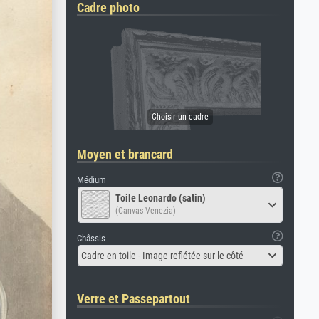
Cadre photo
Moyen et brancard
Médium
Toile Leonardo (satin)
(Canvas Venezia)
Châssis
Cadre en toile - Image reflétée sur le côté
Verre et Passepartout