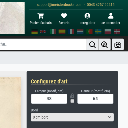
support@meisterdrucke.com · 0043 4257 29415
Panier d'achats
Favoris
enregistrer
se connecter
Configurez d'art
Largeur (motif, cm)
Hauteur (motif, cm)
Bord
0 cm bord