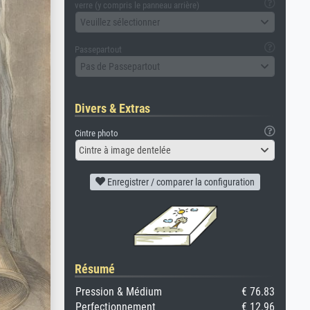
verre (y compris le panneau arrière)
Veuillez sélectionner
Passepartout
Pas de Passepartout
Divers & Extras
Cintre photo
Cintre à image dentelée
Enregistrer / comparer la configuration
Résumé
Pression & Médium
€ 76.83
Perfectionnement
€ 12.96