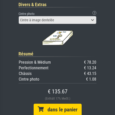
Divers & Extras
Cintre photo
Cintre à image dentelée
Résumé
Pression & Médium
€ 78.20
Perfectionnement
€ 13.24
Châssis
€ 43.15
Cintre photo
€ 1.08
€ 135.67
(Enthält 17% MwSt.)
dans le panier