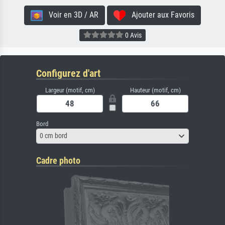
Voir en 3D / AR
Ajouter aux Favoris
0 Avis
Configurez d'art
Largeur (motif, cm)
Hauteur (motif, cm)
Bord
0 cm bord
Cadre photo