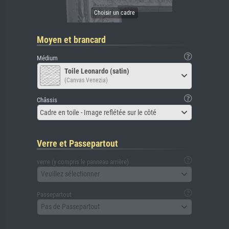
Moyen et brancard
Médium
Toile Leonardo (satin)
(Canvas Venezia)
Châssis
Cadre en toile - Image reflétée sur le côté
Verre et Passepartout
verre (y compris le panneau arrière)
Veuillez sélectionner
Passepartout
Pas de Passepartout