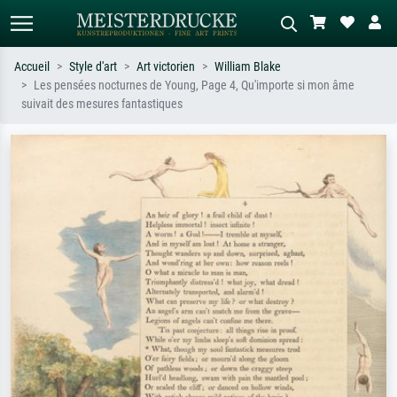
Accueil
Style d'art
Art victorien
William Blake
Les pensées nocturnes de Young, Page 4, Qu'importe si mon âme
Recherche standard
Recherche d'images IA
suivait des mesures fantastiques
Recherchez par artiste, titre ou style –
Décrivez la scène – ex. prairie verte,
ex. Monet, Nuit étoilée,
abstrait avec beaucoup de rouge,
impressionnisme, vague de Hokusai,
tableau sombre, nu debout près d'un
nu.
arbre.