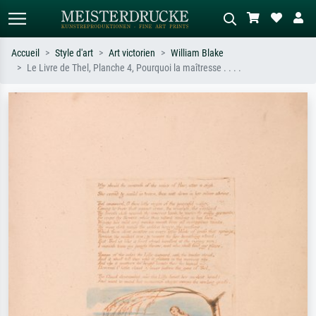
Accueil
Style d'art
Art victorien
William Blake
Le Livre de Thel, Planche 4, Pourquoi la maîtresse . . . .
Recherche standard
Recherche d'images IA
Recherchez par artiste, titre ou style –
Décrivez la scène – ex. prairie verte,
ex. Monet, Nuit étoilée,
abstrait avec beaucoup de rouge,
impressionnisme, vague de Hokusai,
tableau sombre, nu debout près d'un
nu.
arbre.