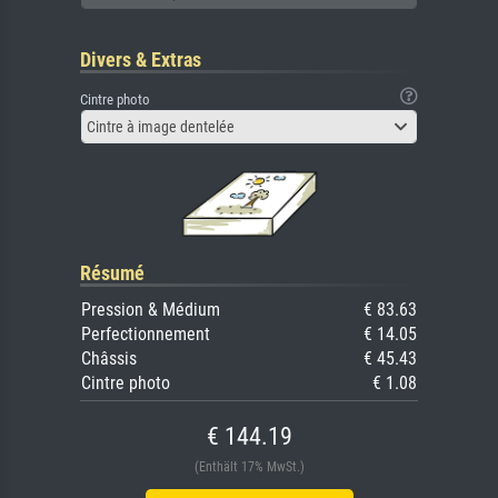
Divers & Extras
Cintre photo
Cintre à image dentelée
Résumé
Pression & Médium
€ 83.63
Perfectionnement
€ 14.05
Châssis
€ 45.43
Cintre photo
€ 1.08
€ 144.19
(Enthält 17% MwSt.)