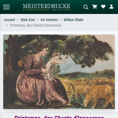
Accueil
Style d'art
Art victorien
William Blake
Printemps, des Chants d'Innocence
Recherche standard
Recherche d'images IA
Recherchez par artiste, titre ou style –
Décrivez la scène – ex. prairie verte,
ex. Monet, Nuit étoilée,
abstrait avec beaucoup de rouge,
impressionnisme, vague de Hokusai,
tableau sombre, nu debout près d'un
nu.
arbre.