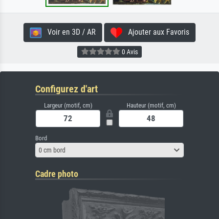
Voir en 3D / AR
Ajouter aux Favoris
0 Avis
Configurez d'art
Largeur (motif, cm)
Hauteur (motif, cm)
Bord
0 cm bord
Cadre photo