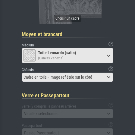
Moyen et brancard
Médium
Toile Leonardo (satin)
(Canvas Venezia)
Châssis
Cadre en toile - Image reflétée sur le côté
Verre et Passepartout
verre (y compris le panneau arrière)
Veuillez sélectionner
Passepartout
Pas de Passepartout