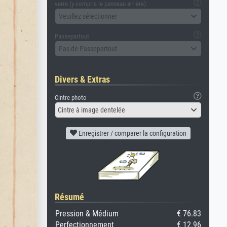
verre (y compris le panneau arrière)
Veuillez sélectionner
Passepartout
Pas de Passepartout
Divers & Extras
Cintre photo
Cintre à image dentelée
Enregistrer / comparer la configuration
Résumé
Pression & Médium
€ 76.83
Perfectionnement
€ 12.96