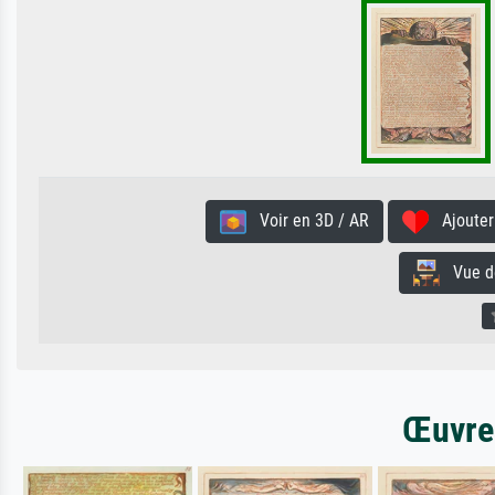
Voir en 3D / AR
Ajouter 
Vue de 
Œuvres