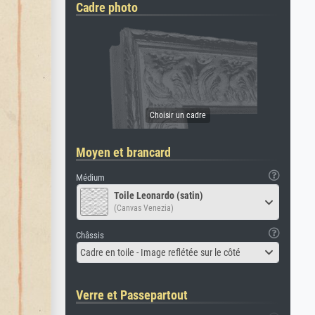
Cadre photo
Moyen et brancard
Médium
Toile Leonardo (satin)
(Canvas Venezia)
Châssis
Cadre en toile - Image reflétée sur le côté
Verre et Passepartout