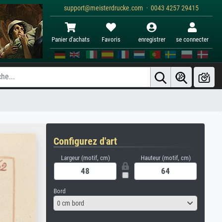
support@meisterdrucke.com · 0043 4257 29415
Panier d'achats
Favoris
enregistrer
se connecter
Configurez d'art
Largeur (motif, cm)
Hauteur (motif, cm)
Bord
0 cm bord