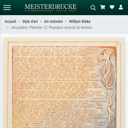
Accueil
Style d'art
Art victorien
William Blake
Jérusalem, Planche 12, Pourquoi veux-tu lui donner...
Recherche standard
Recherche d'images IA
Recherchez par artiste, titre ou style –
Décrivez la scène – ex. prairie verte,
ex. Monet, Nuit étoilée,
abstrait avec beaucoup de rouge,
impressionnisme, vague de Hokusai,
tableau sombre, nu debout près d'un
nu.
arbre.