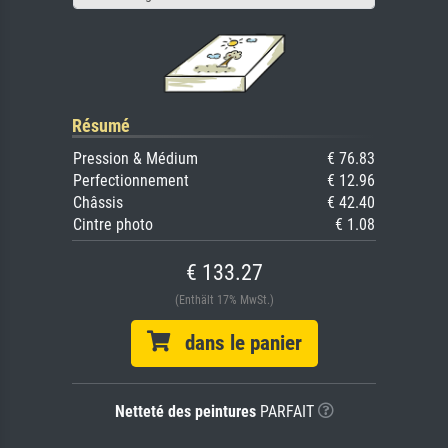
Résumé
Pression & Médium
€ 76.83
Perfectionnement
€ 12.96
Châssis
€ 42.40
Cintre photo
€ 1.08
€ 133.27
(Enthält 17% MwSt.)
dans le panier
Netteté des peintures
PARFAIT