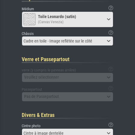
Médium
Toile Leonardo (satin)
(Canvas Venezia)
Châssis
Cadre en toile - Image reflétée sur le côté
Verre et Passepartout
verre (y compris le panneau arrière)
Veuillez sélectionner
Passepartout
Pas de Passepartout
Divers & Extras
Cintre photo
Cintre à image dentelée