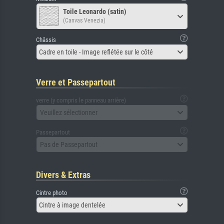
Toile Leonardo (satin)
(Canvas Venezia)
Châssis
Cadre en toile - Image reflétée sur le côté
Verre et Passepartout
verre (y compris le panneau arrière)
Veuillez sélectionner
Passepartout
Pas de Passepartout
Divers & Extras
Cintre photo
Cintre à image dentelée