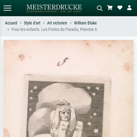
Accueil
Style d'art
Art victorien
William Blake
Pour les enfants. Les Portes du Paradis, Planche 6
Recherche standard
Recherche d'images IA
Recherchez par artiste, titre ou style –
Décrivez la scène – ex. prairie verte,
ex. Monet, Nuit étoilée,
abstrait avec beaucoup de rouge,
impressionnisme, vague de Hokusai,
tableau sombre, nu debout près d'un
nu.
arbre.