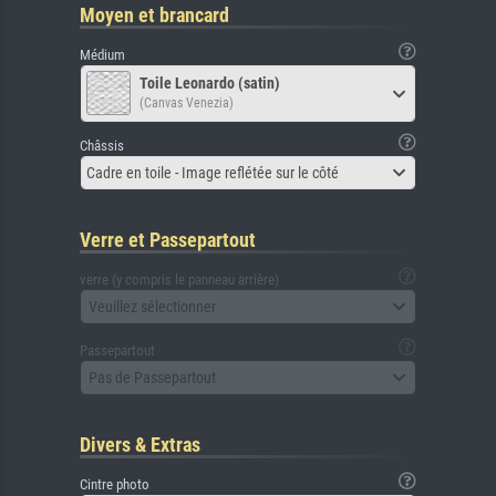
Moyen et brancard
Médium
Toile Leonardo (satin)
(Canvas Venezia)
Châssis
Cadre en toile - Image reflétée sur le côté
Verre et Passepartout
verre (y compris le panneau arrière)
Veuillez sélectionner
Passepartout
Pas de Passepartout
Divers & Extras
Cintre photo