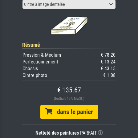
Cintre à image dentelée
Résumé
Pression & Médium
€ 78.20
Perfectionnement
€ 13.24
Châssis
€ 43.15
Cintre photo
€ 1.08
€ 135.67
(Enthält 17% MwSt.)
dans le panier
Netteté des peintures
PARFAIT