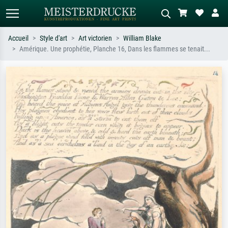
Accueil
Style d'art
Art victorien
William Blake
Amérique. Une prophétie, Planche 16, Dans les flammes se tenait...
Recherche standard
Recherche d'images IA
Recherchez par artiste, titre ou style –
Décrivez la scène – ex. prairie verte,
ex. Monet, Nuit étoilée,
abstrait avec beaucoup de rouge,
impressionnisme, vague de Hokusai,
tableau sombre, nu debout près d'un
nu.
arbre.