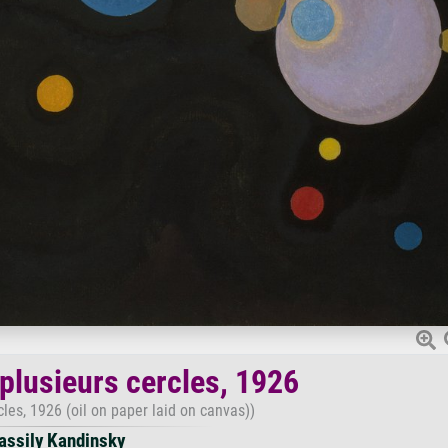
plusieurs cercles, 1926
cles, 1926 (oil on paper laid on canvas))
assily Kandinsky