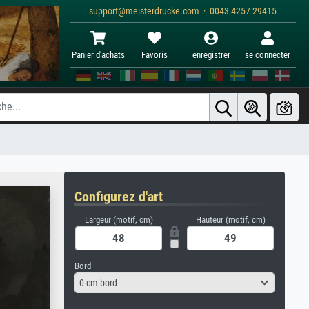
support@meisterdrucke.com · 0043 4257 29415
Panier d'achats
Favoris
enregistrer
se connecter
Configurez d'art
Largeur (motif, cm)
Hauteur (motif, cm)
Bord
0 cm bord