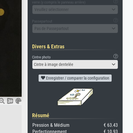
verre (y compris le panneau arrière)
Veuillez sélectionner
Passepartout
Pas de Passepartout
Divers & Extras
Cintre photo
Cintre à image dentelée
Enregistrer / comparer la configuration
Résumé
Pression & Médium
€ 63.43
Perfectionnement
€ 10.93