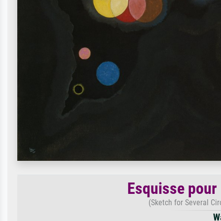
Esquisse pour 
(Sketch for Several Cir
W